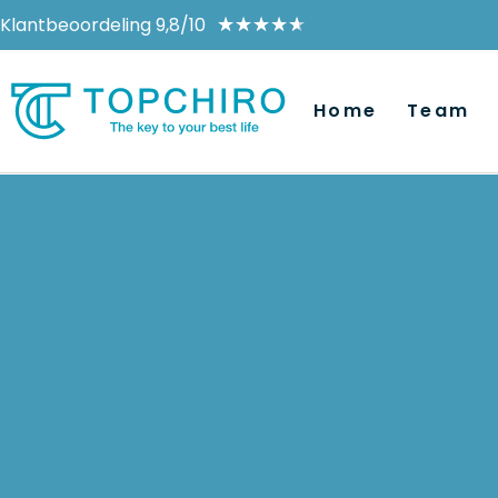
Klantbeoordeling 9,8/10
★
★
★
★
★
Home
Team