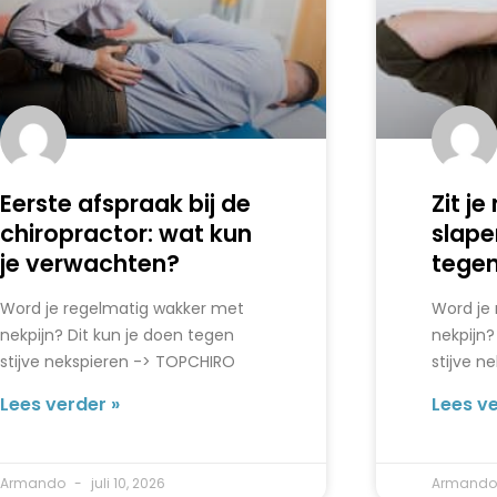
Eerste afspraak bij de
Zit je
chiropractor: wat kun
slape
je verwachten?
tegen
Word je regelmatig wakker met
Word je
nekpijn? Dit kun je doen tegen
nekpijn?
stijve nekspieren -> TOPCHIRO
stijve n
Lees verder »
Lees ve
Armando
juli 10, 2026
Armand