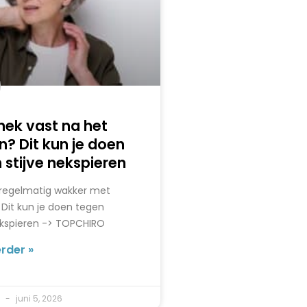
 nek vast na het
n? Dit kun je doen
 stijve nekspieren
 regelmatig wakker met
 Dit kun je doen tegen
ekspieren -> TOPCHIRO
rder »
o
juni 5, 2026