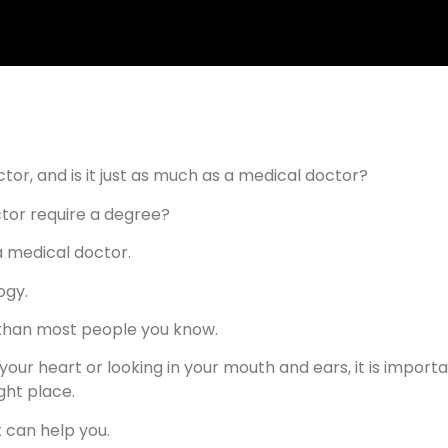
or, and is it just as much as a medical doctor?
actor require a degree?
a medical doctor.
ogy.
 than most people you know.
your heart or looking in your mouth and ears, it is import
ght place.
t can help you.