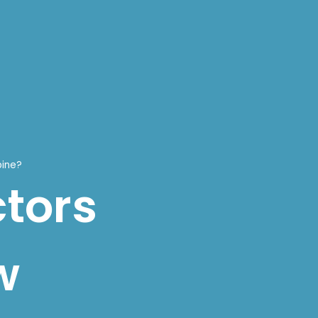
pine?
tors
w