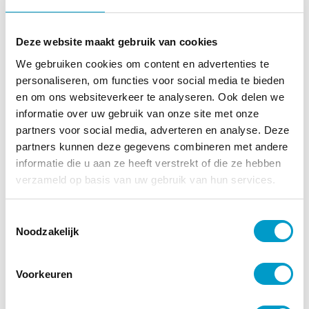
chiropractie
Deze website maakt gebruik van cookies
Hoewel pijnverlichting vaak de reden is dat mensen
We gebruiken cookies om content en advertenties te
de praktijk bezoeken, wijzen wij cliënten er graag op
personaliseren, om functies voor social media te bieden
dat preventieve chiropractie net zo belangrijk is.
en om ons websiteverkeer te analyseren. Ook delen we
Bent u van uw pijn af – al dan niet door
informatie over uw gebruik van onze site met onze
chiropractische behandeling – en wilt u voorkomen
partners voor social media, adverteren en analyse. Deze
dat de klachten terugkomen? Omarm dan de
partners kunnen deze gegevens combineren met andere
voordelen van preventieve chiropractische zorg.
informatie die u aan ze heeft verstrekt of die ze hebben
De holistische benadering zorgt ervoor dat u voor
verzameld op basis van uw gebruik van hun services.
de lange termijn uw algehele welzijn verbetert en
uw vitaliteit bevordert. Beter kan haast niet. Maak
Toestemmingsselectie
een afspraak in een van onze praktijken en ervaar
Noodzakelijk
het zelf. Ons werkgebied is heel Nederland; of u nu
op zoek bent naar een chiropractor in
Veldhoven
,
Dordrecht
of hartje
Rotterdam
– u kunt overal bij
Voorkeuren
ons terecht.