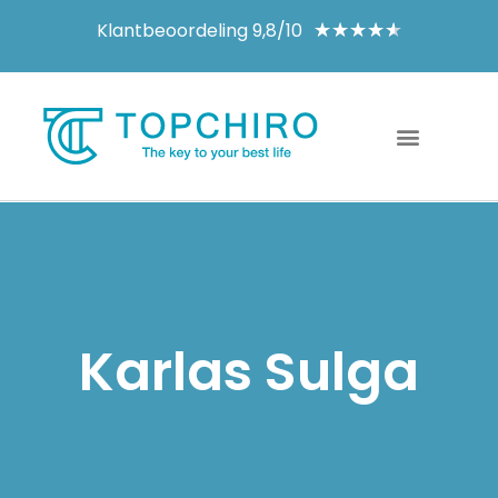
Klantbeoordeling 9,8/10
★
★
★
★
★
Karlas Sulga