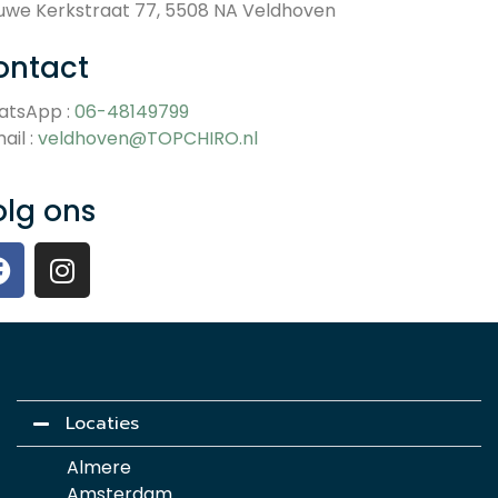
uwe Kerkstraat 77, 5508 NA Veldhoven
ontact
atsApp :
06-48149799
ail :
veldhoven@TOPCHIRO.nl
olg ons
Locaties
Almere
Amsterdam