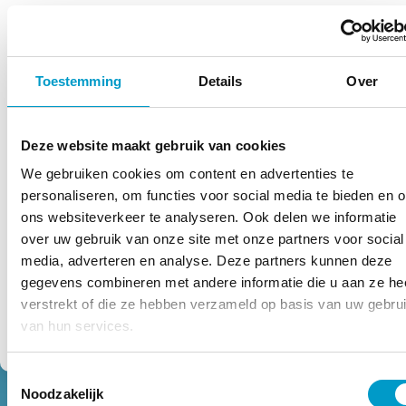
Telefoon
*
Bericht
Toestemming
Details
Over
*
Deze website maakt gebruik van cookies
We gebruiken cookies om content en advertenties te
Toestemming
Wanneer je dit formulier gebruikt ga je akkoord
personaliseren, om functies voor social media te bieden en 
privacy voorwaarden
met de
van TOPCHIRO.
*
ons websiteverkeer te analyseren. Ook delen we informatie
Wij verwerken jouw gegevens zorgvuldig!
*
over uw gebruik van onze site met onze partners voor social
media, adverteren en analyse. Deze partners kunnen deze
gegevens combineren met andere informatie die u aan ze he
verstrekt of die ze hebben verzameld op basis van uw gebru
van hun services.
Toestemmingsselectie
Noodzakelijk