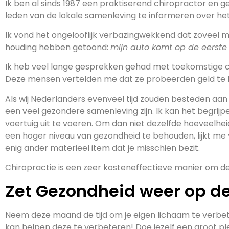
Ik ben al sinds 1987 een praktiserend chiropractor en g
leden van de lokale samenleving te informeren over he
Ik vond het ongelooflijk verbazingwekkend dat zoveel
houding hebben getoond:
mijn auto komt op de eerste
Ik heb veel lange gesprekken gehad met toekomstige clië
Deze mensen vertelden me dat ze probeerden geld te b
Als wij Nederlanders evenveel tijd zouden besteden aan
een veel gezondere samenleving zijn. Ik kan het begrij
voertuig uit te voeren. Om dan niet dezelfde hoeveelhe
een ​​hoger niveau van gezondheid te behouden, lijkt me v
enig ander materieel item dat je misschien bezit.
Chiropractie is een zeer kosteneffectieve manier om d
Zet Gezondheid weer op de
Neem deze maand de tijd om je eigen lichaam te verbete
kan helpen deze te verbeteren! Doe jezelf een groot pl