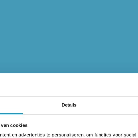
Details
n van uw Gezondheid
 van cookies
oor hun auto’s zorgen? Het is echt waar… Nederlanders z
ent en advertenties te personaliseren, om functies voor social