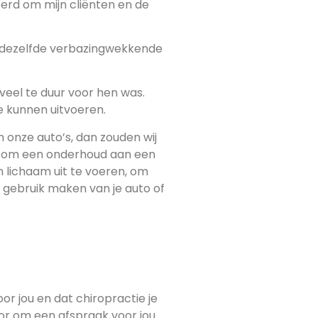
eerd om mijn cliënten en de
, dezelfde verbazingwekkende
veel te duur voor hen was.
 kunnen uitvoeren.
 onze auto’s, dan zouden wij
eek om een onderhoud aan een
 lichaam uit te voeren, om
el gebruik maken van je auto of
r jou en dat chiropractie je
r om een ​​afspraak voor jou