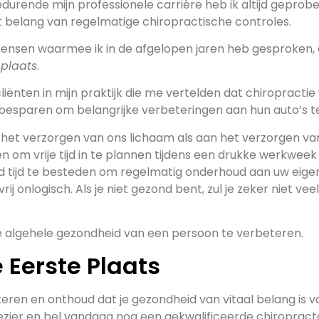
edurende mijn professionele carrière heb ik altijd geprob
t belang van regelmatige chiropractische controles.
 mensen waarmee ik in de afgelopen jaren heb gesproken
 plaats
.
nten in mijn praktijk die me vertelden dat chiropractie 
esparen om belangrijke verbeteringen aan hun auto’s te
 het verzorgen van ons lichaam als aan het verzorgen van
pen om vrije tijd in te plannen tijdens een drukke werkw
id tijd te besteden om regelmatig onderhoud aan uw eigen
rij onlogisch. Als je niet gezond bent, zul je zeker niet ve
e algehele gezondheid van een persoon te verbeteren.
 Eerste Plaats
ren en onthoud dat je gezondheid van vitaal belang is voo
ezier en bel vandaag nog een gekwalificeerde chiropracto