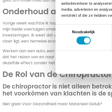
gaat om onderhoud aan auto’s…
websiteverkeer te analyseren
Onderhoud aan Auto
media, adverteren en analys
verstrekt of die ze hebben v
Vorige week wachtte ik nog twee uur in de rij om een ol
Toestemmingsselectie
mijn beide voertuigen omdat ik me realiseer dat mijn aut
Noodzakelijk
investeringen. Ik weet dat voor sommige mensen een gar
vloer ligt, een hemelse ervaring vormen.
Werken aan een auto, een heel weekend lang, is niet mij
dat het reizen van en naar verschillende bestemmingen
dezelfde effect zonder het gemak van een moderne tec
De Rol van de Chiropractor
De chiropractor is niet alleen betrok
het voorkómen van klachten is de spe
Niet gaan Voor Gezondheid maar Materieel Geluk?