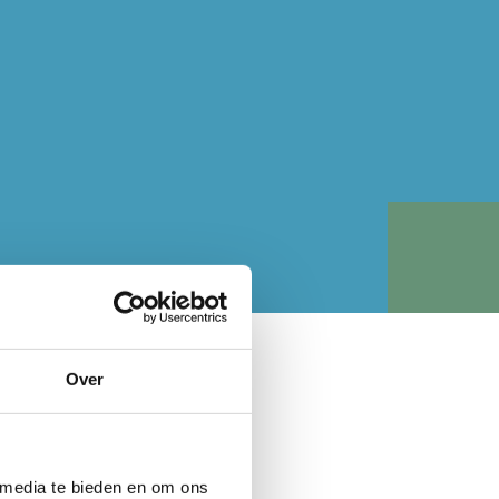
Over
ijn fanatiekelingen als het
 media te bieden en om ons