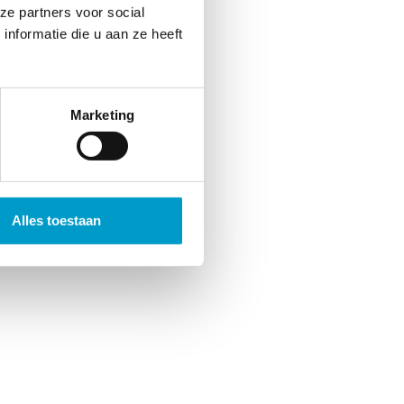
ze partners voor social
nformatie die u aan ze heeft
 regelmatig onderhoud uit aan
l jaren profiteren van mijn
Marketing
onderdelen verspreid over de
, is een noodzakelijk kwaad
ijker dan het proberen om
Alles toestaan