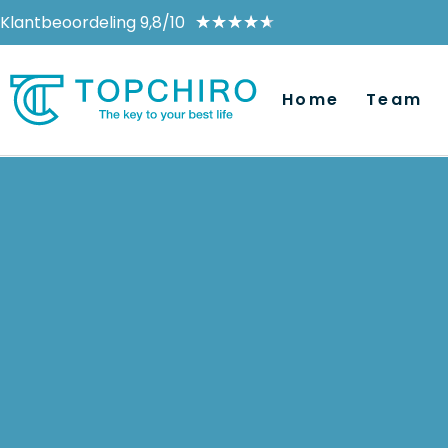
Klantbeoordeling 9,8/10
★
★
★
★
★
Home
Team