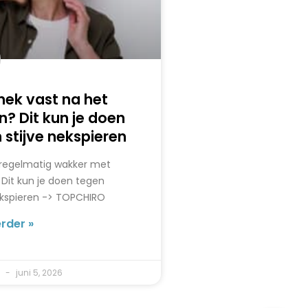
 nek vast na het
n? Dit kun je doen
 stijve nekspieren
 regelmatig wakker met
 Dit kun je doen tegen
ekspieren -> TOPCHIRO
rder »
o
juni 5, 2026