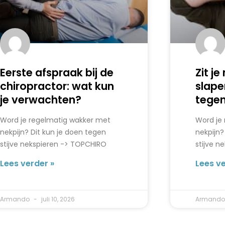
Eerste afspraak bij de
Zit je
chiropractor: wat kun
slape
je verwachten?
tegen
Word je regelmatig wakker met
Word je
nekpijn? Dit kun je doen tegen
nekpijn?
stijve nekspieren -> TOPCHIRO
stijve n
Lees verder »
Lees ve
Armando
juli 10, 2026
Armand