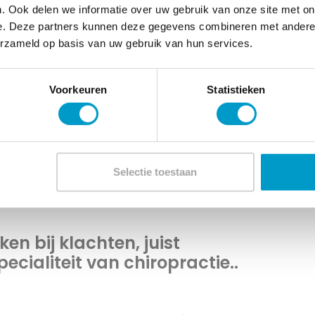
. Ook delen we informatie over uw gebruik van onze site met on
e. Deze partners kunnen deze gegevens combineren met andere i
erzameld op basis van uw gebruik van hun services.
ieverversing voor mijn eigen auto te krijgen… Ook ik voer
o’s extreem dure apparaten zijn en ik wil een groot aanta
Voorkeuren
Statistieken
age, een set gereedschap, veel olie en een auto die in 
n idee van het hemelse leven. Een auto, naar mijn mening
 tot een veel eenvoudiger oplossing maakt. Veel makkel
Selectie toestaan
hnologie te bereiken.
ken bij klachten, juist
cialiteit van chiropractie..