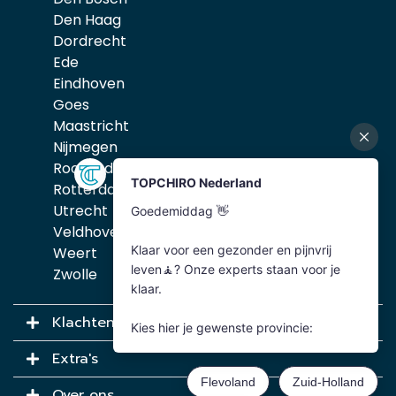
Den Haag
Dordrecht
Ede
Eindhoven
Goes
Maastricht
Nijmegen
Roosendaal
Rotterdam
Utrecht
Veldhoven
Weert
Zwolle
Klachten
Extra's
Over ons