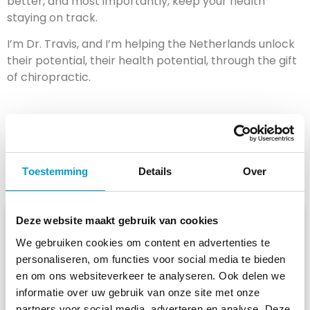
better, and most importantly, keep your health
staying on track.
I’m Dr. Travis, and I’m helping the Netherlands unlock
their potential, their health potential, through the gift
of chiropractic.
Gerelateerde berichten
Toestemming
Details
Over
Deze website maakt gebruik van cookies
CHIROPRACTIE
We gebruiken cookies om content en advertenties te
personaliseren, om functies voor social media te bieden
en om ons websiteverkeer te analyseren. Ook delen we
informatie over uw gebruik van onze site met onze
partners voor social media, adverteren en analyse. Deze