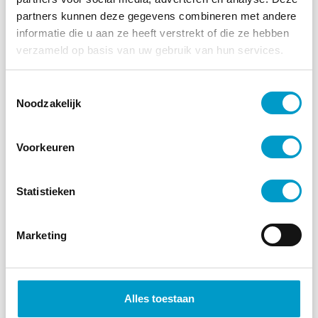
partners kunnen deze gegevens combineren met andere
informatie die u aan ze heeft verstrekt of die ze hebben
verzameld op basis van uw gebruik van hun services.
Toestemmingsselectie
Noodzakelijk
Voorkeuren
Waarom heb ik pijn tussen mijn
schouderbladen?
Statistieken
Regelmatig last van pijn tussen
Marketing
schouderbladen? Dit kan je er tegen doen ->
TOPCHIRO ->
Lees verder »
Alles toestaan