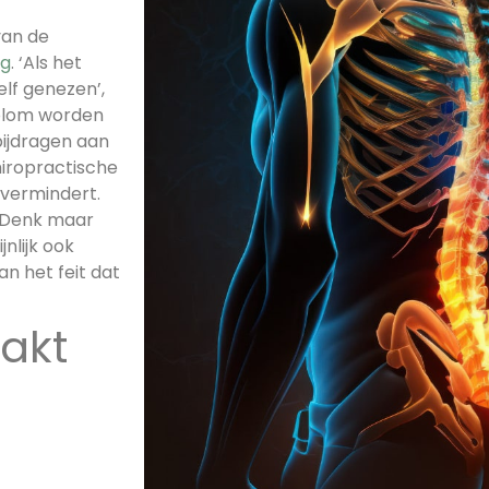
van de
rg
. ‘Als het
elf genezen’,
kolom worden
bijdragen aan
hiropractische
 vermindert.
. Denk maar
jnlijk ook
an het feit dat
aakt