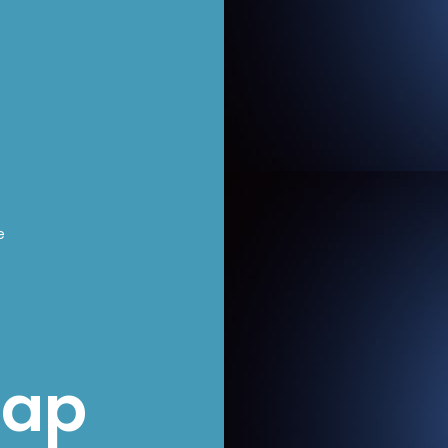
e
hap