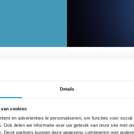
gaan. Het zou een effectieve manier zijn om je lichaam 
enuwstelsel wordt inmiddels wetenschappelijk ondersteu
 verbeteren. Maar wat is chiropractische zorg nu eigenli
Details
De verbinding t
 van cookies
ent en advertenties te personaliseren, om functies voor social
wervelkolom en
. Ook delen we informatie over uw gebruik van onze site met on
e. Deze partners kunnen deze gegevens combineren met andere i