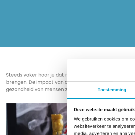
Steeds vaker hoor je dat mensen naar de chiropractor 
brengen. De impact van chiropractische zorg op het z
gezondheid van mensen zowel lichamelijk als geestelijk
Toestemming
Deze website maakt gebruik
We gebruiken cookies om cont
websiteverkeer te analyseren
media, adverteren en analys