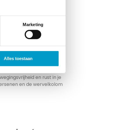
lt, is een gezonde
Marketing
nze wervelkolom beschermt
anderzijds de verbinding
lichaam. Wanneer u dus
n dit leiden tot een storing
 waar de
wetenschap van
Alles toestaan
oor bepaalde technieken toe
s in je wervelkolom te
gingsvrijheid en rust in je
hersenen en de wervelkolom