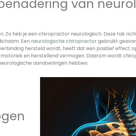
 benadering van neuro
n. Zo heb je een chiropractor neurologisch. Deze tak richt
 lichaam. Een
neurologische chiropractor
gebruikt geava
verbinding hersteld wordt, heeft dat een positief effect o
uw motoriek en herstellend vermogen. Daarom wordt chir
fs neurologische aandoeningen hebben.
ogen