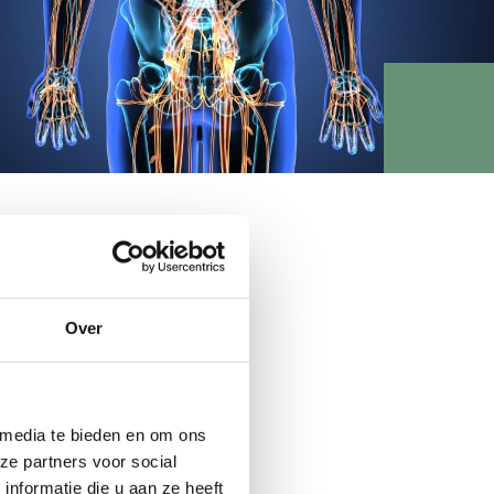
weer helemaal in balans te
nd, en het zou de
jk? En (hoe) werkt het?
Over
ussen de
 media te bieden en om ons
 het
ze partners voor social
nformatie die u aan ze heeft