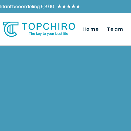
Klantbeoordeling 9,8/10
★
★
★
★
★
Home
Team