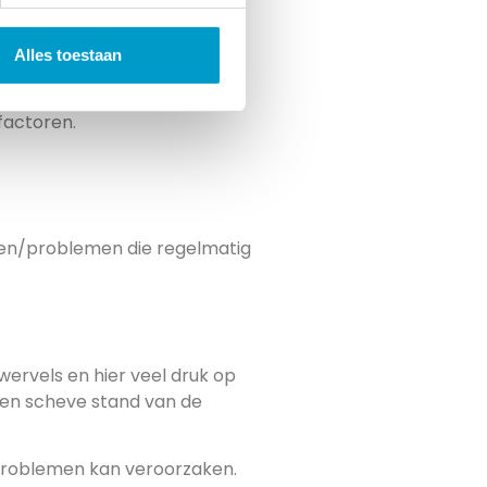
 elkaar af. Hierdoor kan er
Alles toestaan
 factoren.
chten/problemen die regelmatig
ervels en hier veel druk op
 een scheve stand van de
ra problemen kan veroorzaken.