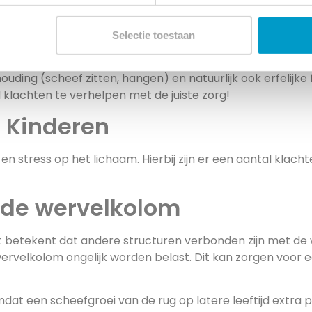
 Kinderen
ren, botten en ander structuren wisselen groeispurten met
Selectie toestaan
ef worden getrokken.
ouding (scheef zitten, hangen) en natuurlijk ook erfelijke
l klachten te verhelpen met de juiste zorg!
 Kinderen
en stress op het lichaam. Hierbij zijn er een aantal kla
 de wervelkolom
betekent dat andere structuren verbonden zijn met de w
 wervelkolom ongelijk worden belast. Dit kan zorgen voor
ok omdat een scheefgroei van de rug op latere leeftijd ext