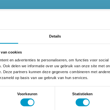
 bij Chiropractie
Details
ten.
Chiropractie is het bevorderen van de natuurlijke k
 te stimuleren.
 van cookies
jk. Kinderen zijn in de groei en zijn daarom bezig de basi
ent en advertenties te personaliseren, om functies voor social
 subluxaties of scheefstanden kunnen nog jaren later invl
. Ook delen we informatie over uw gebruik van onze site met on
e. Deze partners kunnen deze gegevens combineren met andere i
 de gezondheid van kinderen.
erzameld op basis van uw gebruik van hun services.
laten functioneren, kunnen kinderen zowel lichamelijk als
Voorkeuren
Statistieken
 gebouwd.