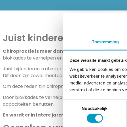
Juist kinderen hebben baat
Toestemming
Chiropractie is meer dan het behandelen van klach
blokkades te verhelpen en het lichaam op de juiste wijze
Deze website maakt gebruik
Juist bij kinderen is chiropractie daarom enorm belangri
We gebruiken cookies om cont
Dit doen zijn zowel mentaal als fysiek. Blokkades zoals
websiteverkeer te analyseren
media, adverteren en analys
Om deze reden zijn chiropractoren extra betrokken bij
verstrekt of die ze hebben v
Door blokkades te verhelpen en het lichaam optimaal te 
Toestemmingsselectie
capaciteiten benutten.
Noodzakelijk
En wordt er in latere jaren op een stabiel platform