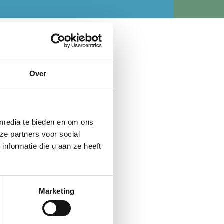
Over
racht van het lichaam door
s te leggen voor hun toekomst.
 media te bieden en om ons
oed hebben.
ze partners voor social
nformatie die u aan ze heeft
 geestelijk hun volle
Marketing