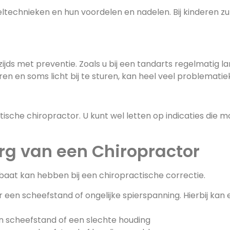
ltechnieken en hun voordelen en nadelen. Bij kinderen zu
jds met preventie. Zoals u bij een tandarts regelmatig la
eren en soms licht bij te sturen, kan heel veel problema
sche chiropractor. U kunt wel letten op indicaties die mo
org van een Chiropractor
d baat kan hebben bij een chiropractische correctie.
r een scheefstand of ongelijke spierspanning. Hierbij kan
n scheefstand of een slechte houding