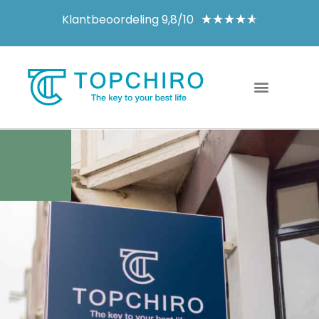
Klantbeoordeling 9,8/10
★
★
★
★
★