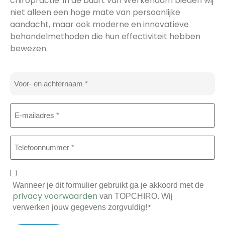
chiropractie. in de buurt van Werkendam bieden wij
niet alleen een hoge mate van persoonlijke
aandacht, maar ook moderne en innovatieve
behandelmethoden die hun effectiviteit hebben
bewezen.
Naam
*
E-
mailadres
*
Telefoon
*
Toestemming
Wanneer je dit formulier gebruikt ga je akkoord met de
*
privacy voorwaarden
van TOPCHIRO. Wij
verwerken jouw gegevens zorgvuldig!
*