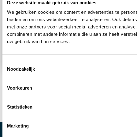
Deze website maakt gebruik van cookies
Toestemming
Wanneer je dit formulier gebruikt ga je
We gebruiken cookies om content en advertenties te personal
privacy voorwaarden
akkoord met de
*
bieden en om ons websiteverkeer te analyseren. Ook delen w
van TOPCHIRO. Wij verwerken jouw
met onze partners voor social media, adverteren en analys
gegevens zorgvuldig!
*
combineren met andere informatie die u aan ze heeft verstre
uw gebruik van hun services.
Toestemmingsselectie
Noodzakelijk
Voorkeuren
Statistieken
Marketing