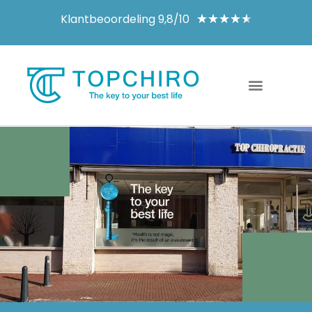
Klantbeoordeling 9,8/10
★
★
★
★
★