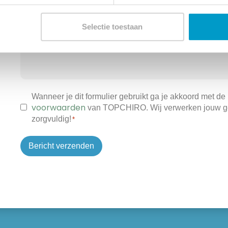
E-
Telefoon
mailadres
*
*
Selectie toestaan
Bericht
*
Toestemming
Wanneer je dit formulier gebruikt ga je akkoord met de
voorwaarden
van TOPCHIRO. Wij verwerken jouw 
*
zorgvuldig!
*