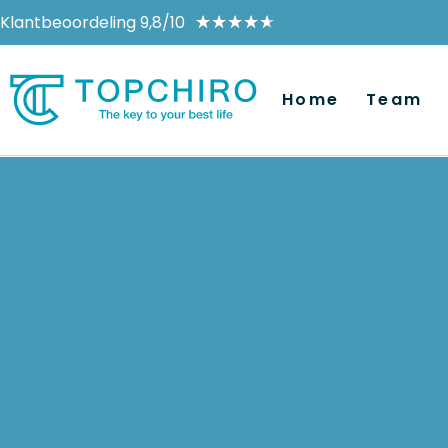
Klantbeoordeling 9,8/10
★
★
★
★
★
Home
Team