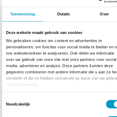
Naam
*
Toestemming
Details
Over
E-
mailadres
*
Deze website maakt gebruik van cookies
Telefoon
*
We gebruiken cookies om content en advertenties te
personaliseren, om functies voor social media te bieden en 
Bericht
ons websiteverkeer te analyseren. Ook delen we informatie
*
over uw gebruik van onze site met onze partners voor social
media, adverteren en analyse. Deze partners kunnen deze
gegevens combineren met andere informatie die u aan ze he
verstrekt of die ze hebben verzameld op basis van uw gebru
Toestemming
Wanneer je dit formulier gebruikt ga je akkoord
van hun services.
privacy voorwaarden
met de
van TOPCHIRO.
*
Wij verwerken jouw gegevens zorgvuldig!
*
Toestemmingsselectie
Noodzakelijk