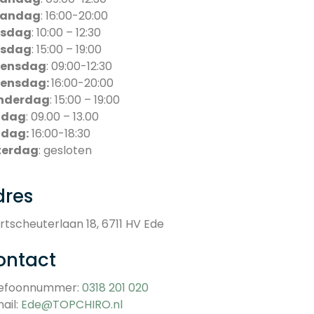
andag
: 16:00-20:00
nsdag
: 10:00 – 12:30
nsdag
: 15:00 – 19:00
ensdag
: 09:00-12:30
ensdag:
16:00-20:00
nderdag
: 15:00 – 19:00
jdag
: 09.00 – 13.00
jdag:
16:00-18:30
terdag
: gesloten
dres
rtscheuterlaan 18, 6711 HV Ede
ontact
lefoonnummer:
0318 201 020
ail:
Ede@TOPCHIRO.nl