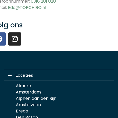
lefoonnummer:
0318 201 020
ail:
Ede@TOPCHIRO.nl
olg ons
Locaties
Almere
Amsterdam
Alphen aan den Rijn
Amstelveen
Breda
Den Bosch