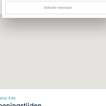
Selectie toestaan
atie Ede
peningstijden