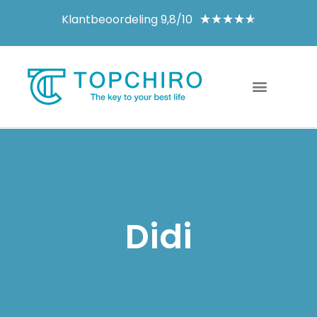
Klantbeoordeling 9,8/10
★
★
★
★
★
Didi