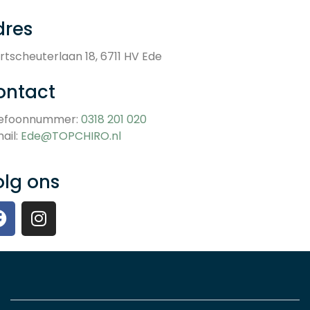
dres
rtscheuterlaan 18, 6711 HV Ede
ontact
lefoonnummer:
0318 201 020
ail:
Ede@TOPCHIRO.nl
olg ons