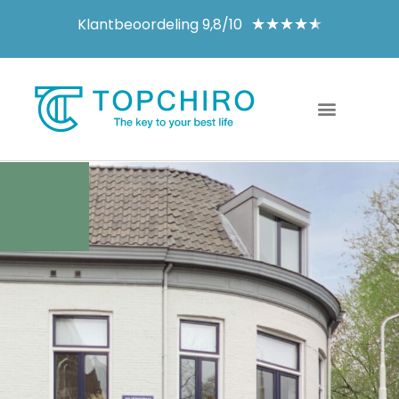
Klantbeoordeling 9,8/10
★
★
★
★
★