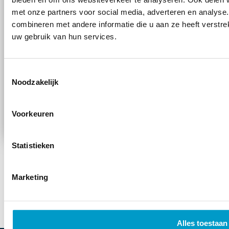
met onze partners voor social media, adverteren en analys
combineren met andere informatie die u aan ze heeft verstre
uw gebruik van hun services.
Toestemming
Wanneer je dit formulier gebruikt ga je
privacy voorwaarden
akkoord met de
*
van TOPCHIRO. Wij verwerken jouw
Toestemmingsselectie
gegevens zorgvuldig!
*
Noodzakelijk
Voorkeuren
Statistieken
Marketing
Alles toestaan