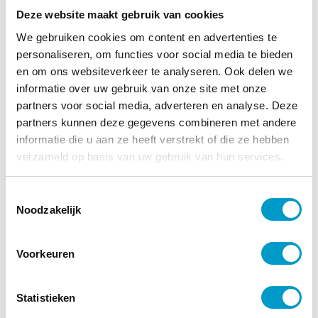
Gedurende de intensieve fase probeert de
Deze website maakt gebruik van cookies
chiropractor uw zenuwbeknelling te verhelpen door
We gebruiken cookies om content en advertenties te
middel van het uitoefenen van handmatige druk. De
personaliseren, om functies voor social media te bieden
chiropractor drukt op de punten van uw lichaam waar
en om ons websiteverkeer te analyseren. Ook delen we
de beknelde zenuw zich bevindt door middel van
informatie over uw gebruik van onze site met onze
snelle, gecontroleerde bewegingen. De beweeglijkheid
partners voor social media, adverteren en analyse. Deze
wordt op die manier vergroot en er ontstaat meer
partners kunnen deze gegevens combineren met andere
ruimte voor de zenuw. De pijn zal hierdoor afnemen.
informatie die u aan ze heeft verstrekt of die ze hebben
verzameld op basis van uw gebruik van hun services.
Tijdens de stabilisatiefase staan de spieren centraal.
De methoden die in deze fase worden toegepast zijn
massages en mobilisatie-oefeningen, waardoor de
Toestemmingsselectie
Noodzakelijk
spieren worden versterkt.
Hoe men TOPCHIRO
Voorkeuren
ervaart
Statistieken