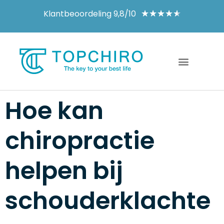
Klantbeoordeling 9,8/10
★
★
★
★
★
Hoe kan
chiropractie
helpen bij
schouderklachte