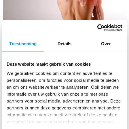
Toestemming
Details
Over
Het vaststellen van de
Deze website maakt gebruik van cookies
oorzaak van jouw
We gebruiken cookies om content en advertenties te
klachten
personaliseren, om functies voor social media te bieden
en om ons websiteverkeer te analyseren. Ook delen we
Tijdens de eerste afspraak zal de chiropractor je
informatie over uw gebruik van onze site met onze
klachten in kaart brengen en nagaan wat de oorzaak
partners voor social media, adverteren en analyse. Deze
van deze klachten is. Met deze informatie kan de
partners kunnen deze gegevens combineren met andere
chiropractor een zorgplan opstellen dat zich richt op
informatie die u aan ze heeft verstrekt of die ze hebben
het wegnemen van de oorzaak van de klachten, zodat
verzameld op basis van uw gebruik van hun services.
de klachten in de toekomst niet terugkeren.