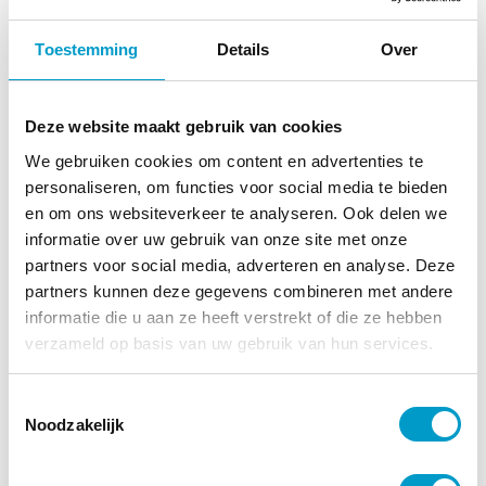
Maar dus ook stress ergens anders in het lichaam kan
reflux veroorzaken. Dan is de directe oorzaak lastiger
Toestemming
Details
Over
te vinden, maar hier heeft een chiropractor meer
ervaring mee.
Deze website maakt gebruik van cookies
We gebruiken cookies om content en advertenties te
Wat kan een
personaliseren, om functies voor social media te bieden
chiropractor betekenen?
en om ons websiteverkeer te analyseren. Ook delen we
informatie over uw gebruik van onze site met onze
partners voor social media, adverteren en analyse. Deze
Er zijn dus veel verschillende redenen voor het
partners kunnen deze gegevens combineren met andere
ontstaan van reflux en soms is de oorzaak moeilijk te
informatie die u aan ze heeft verstrekt of die ze hebben
bepalen. Als chiropractor gaan we holistisch te werk,
verzameld op basis van uw gebruik van hun services.
wat betekent dat we het lichaam als geheel
beschouwen.
Toestemmingsselectie
Zo kan het bijvoorbeeld zijn dat uw baby ook andere
Noodzakelijk
klachten vertoont zoals onrustig slapen, vuistjes
ballen, of veel huilen, die in eerste instantie niet direct