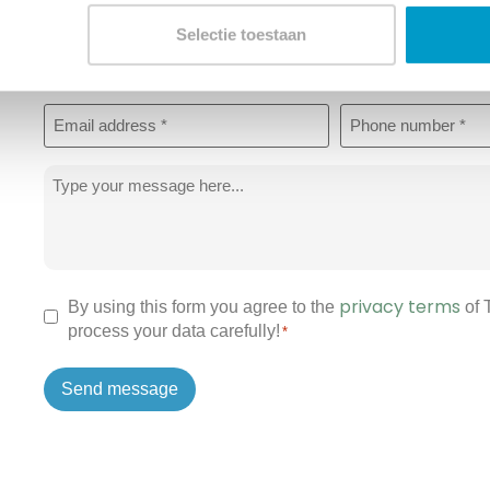
Winsnes?
Selectie toestaan
Name
*
Email
Phone
address
*
*
Message
*
privacy terms
Permission
By using this form you agree to the
of
process your data carefully!
*
*