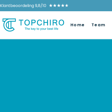
Klantbeoordeling 9,8/10
★
★
★
★
★
Home
Team