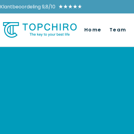
Klantbeoordeling 9,8/10
★
★
★
★
★
Home
Team