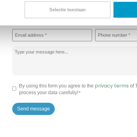
Winsnes?
Selectie toestaan
Name
*
Email
Phone
address
*
*
Message
*
privacy terms
Permission
By using this form you agree to the
of
process your data carefully!
*
*